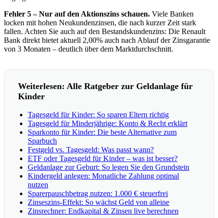
Fehler 5 – Nur auf den Aktionszins schauen.
Viele Banken
locken mit hohen Neukundenzinsen, die nach kurzer Zeit stark
fallen. Achten Sie auch auf den Bestandskundenzins: Die Renault
Bank direkt bietet aktuell 2,00% auch nach Ablauf der Zinsgarantie
von 3 Monaten – deutlich über dem Marktdurchschnitt.
Weiterlesen: Alle Ratgeber zur Geldanlage für
Kinder
Tagesgeld für Kinder: So sparen Eltern richtig
Tagesgeld für Minderjährige: Konto & Recht erklärt
Sparkonto für Kinder: Die beste Alternative zum
Sparbuch
Festgeld vs. Tagesgeld: Was passt wann?
ETF oder Tagesgeld für Kinder – was ist besser?
Geldanlage zur Geburt: So legen Sie den Grundstein
Kindergeld anlegen: Monatliche Zahlung optimal
nutzen
Sparerpauschbetrag nutzen: 1.000 € steuerfrei
Zinseszins-Effekt: So wächst Geld von alleine
Zinsrechner: Endkapital & Zinsen live berechnen