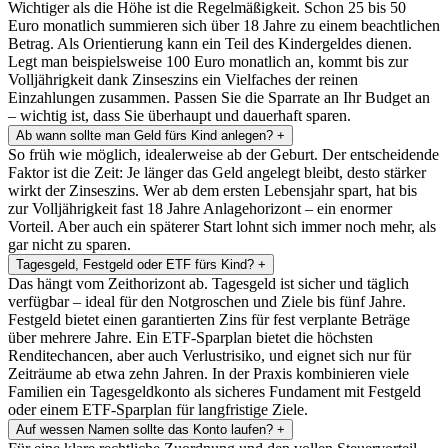
Wichtiger als die Höhe ist die Regelmäßigkeit. Schon 25 bis 50
Euro monatlich summieren sich über 18 Jahre zu einem beachtlichen
Betrag. Als Orientierung kann ein Teil des Kindergeldes dienen.
Legt man beispielsweise 100 Euro monatlich an, kommt bis zur
Volljährigkeit dank Zinseszins ein Vielfaches der reinen
Einzahlungen zusammen. Passen Sie die Sparrate an Ihr Budget an
– wichtig ist, dass Sie überhaupt und dauerhaft sparen.
Ab wann sollte man Geld fürs Kind anlegen?
+
So früh wie möglich, idealerweise ab der Geburt. Der entscheidende
Faktor ist die Zeit: Je länger das Geld angelegt bleibt, desto stärker
wirkt der Zinseszins. Wer ab dem ersten Lebensjahr spart, hat bis
zur Volljährigkeit fast 18 Jahre Anlagehorizont – ein enormer
Vorteil. Aber auch ein späterer Start lohnt sich immer noch mehr, als
gar nicht zu sparen.
Tagesgeld, Festgeld oder ETF fürs Kind?
+
Das hängt vom Zeithorizont ab. Tagesgeld ist sicher und täglich
verfügbar – ideal für den Notgroschen und Ziele bis fünf Jahre.
Festgeld bietet einen garantierten Zins für fest verplante Beträge
über mehrere Jahre. Ein ETF-Sparplan bietet die höchsten
Renditechancen, aber auch Verlustrisiko, und eignet sich nur für
Zeiträume ab etwa zehn Jahren. In der Praxis kombinieren viele
Familien ein Tagesgeldkonto als sicheres Fundament mit Festgeld
oder einem ETF-Sparplan für langfristige Ziele.
Auf wessen Namen sollte das Konto laufen?
+