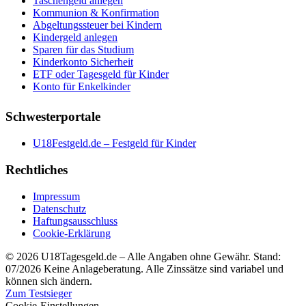
Taschengeld anlegen
Kommunion & Konfirmation
Abgeltungssteuer bei Kindern
Kindergeld anlegen
Sparen für das Studium
Kinderkonto Sicherheit
ETF oder Tagesgeld für Kinder
Konto für Enkelkinder
Schwesterportale
U18Festgeld.de – Festgeld für Kinder
Rechtliches
Impressum
Datenschutz
Haftungsausschluss
Cookie-Erklärung
© 2026 U18Tagesgeld.de – Alle Angaben ohne Gewähr. Stand:
07/2026
Keine Anlageberatung. Alle Zinssätze sind variabel und
können sich ändern.
Zum Testsieger
skip-to-actions
Cookie-Einstellungen