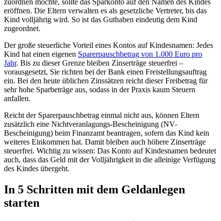
zuordnen möchte, sollte das Sparkonto auf den Namen des Kindes
eröffnen. Die Eltern verwalten es als gesetzliche Vertreter, bis das
Kind volljährig wird. So ist das Guthaben eindeutig dem Kind
zugeordnet.
Der große steuerliche Vorteil eines Kontos auf Kindesnamen: Jedes
Kind hat einen eigenen
Sparerpauschbetrag von 1.000 Euro pro
Jahr
. Bis zu dieser Grenze bleiben Zinserträge steuerfrei –
vorausgesetzt, Sie richten bei der Bank einen Freistellungsauftrag
ein. Bei den heute üblichen Zinssätzen reicht dieser Freibetrag für
sehr hohe Sparbeträge aus, sodass in der Praxis kaum Steuern
anfallen.
Reicht der Sparerpauschbetrag einmal nicht aus, können Eltern
zusätzlich eine Nichtveranlagungs-Bescheinigung (NV-
Bescheinigung) beim Finanzamt beantragen, sofern das Kind kein
weiteres Einkommen hat. Damit bleiben auch höhere Zinserträge
steuerfrei. Wichtig zu wissen: Das Konto auf Kindesnamen bedeutet
auch, dass das Geld mit der Volljährigkeit in die alleinige Verfügung
des Kindes übergeht.
In 5 Schritten mit dem Geldanlegen
starten