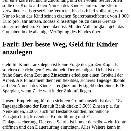
Für eine klare rechtliche Zuordnung und den vollen Steuervorteil
sollte das Konto auf den Namen des Kindes laufen. Die Eltern
verwalten es als gesetzliche Vertreter, bis das Kind volljährig wird.
Nur so kann das Kind seinen eigenen Sparerpauschbetrag von 1.000
Euro pro Jahr nutzen, sodass Zinserträge bis zu dieser Grenze
steuerfrei bleiben. Zu bedenken ist: Mit der Volljährigkeit geht das
Guthaben in die alleinige Verfügung des Kindes über.
Fazit: Der beste Weg, Geld für Kinder
anzulegen
Geld für Kinder anzulegen ist keine Frage des großen Kapitals,
sondern der richtigen Gewohnheit. Der wichtigste Hebel ist der
frühe Start, denn Zeit und Zinseszins erledigen einen Großteil der
Arbeit. Als Fundament dient ein flexibles, sicheres Tagesgeldkonto
auf den Namen des Kindes – ergänzt um Festgeld oder einen ETF-
Sparplan, wenn Ziele weit in der Zukunft liegen.
Unsere Empfehlung für den sicheren Grundbaustein ist das U18-
Tagesgeldkonto der Renault Bank direkt: 3,50% Zinsen p.a. für
Neukunden, 2,00% auch für Bestandskunden, monatliche
Zinsgutschrift, kostenlose Kontoführung und EU-
Einlagensicherung. Der erste Schritt ist immer derselbe – ein Konto
eröffnen und den Dauerauftrag einrichten. Alles Weitere kann in