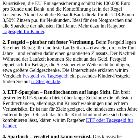
Kursrisiken, die EU-Einlagensicherung schützt bis 100.000 Euro
pro Kunde und Bank, und die Kontoführung ist in der Regel
kostenlos. Aktuell zahlt die Renault Bank direkt für ihr U18-Konto
3,50% Zinsen p.a. für Neukunden. Ideal für den Notgroschen und
alle Sparziele der nächsten fünf Jahre. Mehr dazu im Ratgeber
Tagesgeld für Kinder
.
2. Festgeld – planbar mit fester Verzinsung.
Beim Festgeld legen
Sie einen Betrag für eine feste Laufzeit an – etwa ein, drei oder fünf
Jahre – und erhalten dafür einen garantierten Zinssatz. Der Nachteil:
Während der Laufzeit kommen Sie nicht an das Geld. Festgeld
eignet sich für Beträge, die Sie sicher eine Weile nicht benötigen,
etwa größere Geldgeschenke. Die Unterschiede erklären wir im
Vergleich
Festgeld vs. Tagesgeld
; ein passendes Kinder-Festgeld
finden Sie auf
u18festgeld.de
.
3. ETF-Sparplan – Renditechancen auf lange Sicht.
Ein breit
gestreuter ETF-Sparplan bietet über lange Zeiträume die höchsten
Renditechancen, allerdings mit Kursschwankungen und echtem
Verlustrisiko. Er ist nur für Ziele geeignet, die mindestens zehn Jahre
entfernt liegen. Ob sich das für Ihr Kind lohnt und wie sich beides
kombinieren lässt, klären wir im Ratgeber
ETF oder Tagesgeld für
Kinder
.
4. Sparbuch – veraltet und kaum verzinst.
Das klassische