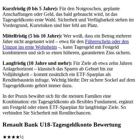
Kurzfristig (0 bis 5 Jahre):
Für den Notgroschen, geplante
Anschaffungen oder Geld, das bald gebraucht wird, ist das
Tagesgeldkonto erste Wahl. Sicherheit und Verfügbarkeit stehen im
Vordergrund, Kursrisiken sind hier fehl am Platz.
Mittelfristig (5 bis 10 Jahre):
Wer weiß, dass ein Betrag mehrere
Jahre nicht angetastet wird – etwa für den
Führerschein oder den
Umzug ins erste Wohnheim
–, kann Tagesgeld mit Festgeld
kombinieren und sich so einen höheren, garantierten Zins sichern.
Langfristig (10 Jahre und mehr):
Für Ziele ab etwa zehn Jahren
Anlagehorizont – klassisch das Sparen ab Geburt bis zur
Volljährigkeit – kommt zusätzlich ein ETF-Sparplan als
Renditebaustein infrage. Wichtig bleibt: Der sichere Sockel auf dem
Tagesgeldkonto gehört immer dazu.
In der Praxis bewährt sich für die meisten Familien eine
Kombination: ein Tagesgeldkonto als flexibles Fundament, ergänzt
um Festgeld oder einen ETF-Sparplan für langfristige Ziele. So
verbinden Sie Sicherheit mit Renditechancen.
Renault Bank U18-Tagesgeldkonto Bewertung
★★★★½