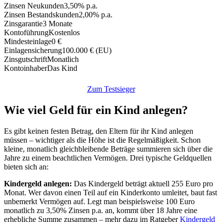
Zinsen Neukunden
3,50% p.a.
Zinsen Bestandskunden
2,00% p.a.
Zinsgarantie
3 Monate
Kontoführung
Kostenlos
Mindesteinlage
0 €
Einlagensicherung
100.000 € (EU)
Zinsgutschrift
Monatlich
Kontoinhaber
Das Kind
Zum Testsieger
Wie viel Geld für ein Kind anlegen?
Es gibt keinen festen Betrag, den Eltern für ihr Kind anlegen
müssen – wichtiger als die Höhe ist die Regelmäßigkeit. Schon
kleine, monatlich gleichbleibende Beträge summieren sich über die
Jahre zu einem beachtlichen Vermögen. Drei typische Geldquellen
bieten sich an:
Kindergeld anlegen:
Das Kindergeld beträgt aktuell 255 Euro pro
Monat. Wer davon einen Teil auf ein Kinderkonto umleitet, baut fast
unbemerkt Vermögen auf. Legt man beispielsweise 100 Euro
monatlich zu 3,50% Zinsen p.a. an, kommt über 18 Jahre eine
erhebliche Summe zusammen – mehr dazu im Ratgeber
Kindergeld