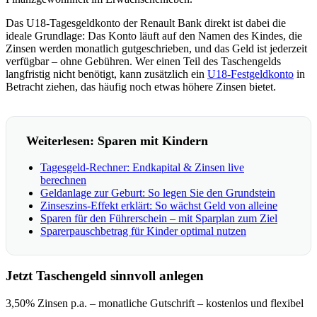
Das U18-Tagesgeldkonto der Renault Bank direkt ist dabei die
ideale Grundlage: Das Konto läuft auf den Namen des Kindes, die
Zinsen werden monatlich gutgeschrieben, und das Geld ist jederzeit
verfügbar – ohne Gebühren. Wer einen Teil des Taschengelds
langfristig nicht benötigt, kann zusätzlich ein
U18-Festgeldkonto
in
Betracht ziehen, das häufig noch etwas höhere Zinsen bietet.
Weiterlesen: Sparen mit Kindern
Tagesgeld-Rechner: Endkapital & Zinsen live
berechnen
Geldanlage zur Geburt: So legen Sie den Grundstein
Zinseszins-Effekt erklärt: So wächst Geld von alleine
Sparen für den Führerschein – mit Sparplan zum Ziel
Sparerpauschbetrag für Kinder optimal nutzen
Jetzt Taschengeld sinnvoll anlegen
3,50% Zinsen p.a. – monatliche Gutschrift – kostenlos und flexibel