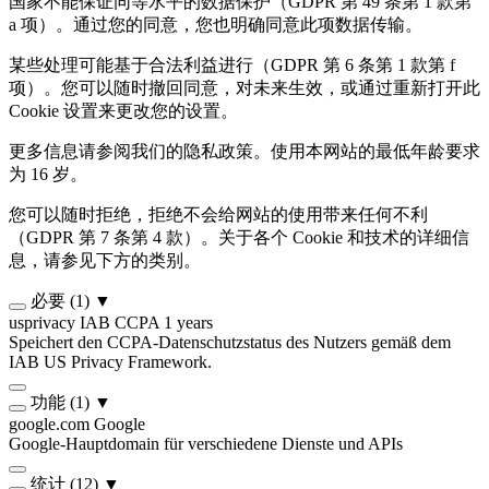
国家不能保证同等水平的数据保护（GDPR 第 49 条第 1 款第
a 项）。通过您的同意，您也明确同意此项数据传输。
某些处理可能基于合法利益进行（GDPR 第 6 条第 1 款第 f
项）。您可以随时撤回同意，对未来生效，或通过重新打开此
Cookie 设置来更改您的设置。
更多信息请参阅我们的隐私政策。使用本网站的最低年龄要求
为 16 岁。
您可以随时拒绝，拒绝不会给网站的使用带来任何不利
（GDPR 第 7 条第 4 款）。关于各个 Cookie 和技术的详细信
息，请参见下方的类别。
必要
(1)
▼
usprivacy
IAB CCPA
1 years
Speichert den CCPA-Datenschutzstatus des Nutzers gemäß dem
IAB US Privacy Framework.
功能
(1)
▼
google.com
Google
Google-Hauptdomain für verschiedene Dienste und APIs
统计
(12)
▼