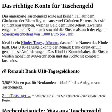
Das richtige Konto für Taschengeld
Das angesparte Taschengeld sollte auf keinen Fall auf dem
Girokonto der Eltern liegen – aus zwei Gründen: Erstens lässt sich
so nicht klar trennen, welches Geld dem Kind gehört. Zweitens
entgehen Ihrem Kind damit sowohl die Zinsen als auch der eigene
Sparerpauschbetrag von 1.000 Euro pro Jahr
.
Ideal ist ein
Kinder-Tagesgeldkonto
, das auf den Namen des Kindes
läuft. Das U18-Tagesgeldkonto der Renault Bank direkt erfüllt
genau diese Anforderungen: Das Kind ist Kontoinhaber, die Zinsen
werden monatlich gutgeschrieben und das Konto ist komplett
kostenlos.
💰 Renault Bank U18-Tagesgeldkonto
3,50% Zinsen p.a. für Neukunden – ideal für das Anlegen von
Taschengeld.
Zum Testsieger →
* Affiliate-Link – für Sie entstehen keine zusätzlichen
Kosten.
Rechenbeispiele: Was aus Taschengeld